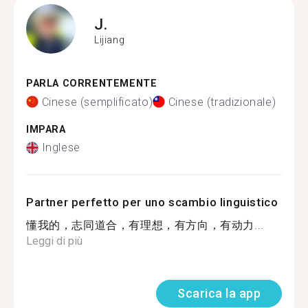
J.
Lijiang
PARLA CORRENTEMENTE
Cinese (semplificato)
Cinese (tradizionale)
IMPARA
Inglese
Partner perfetto per uno scambio linguistico
懂我的，志同道合，有理想，有方向，有动力...
Leggi di più
Scarica la app