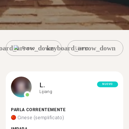
oard_arrow_down
keyboard_arrow_down
Russo
Lijiang
L.
NUOVO
Lijiang
PARLA CORRENTEMENTE
Cinese (semplificato)