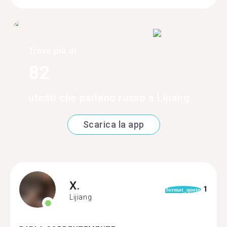
Trova più di
82
utenti che parlano russo a Lijiang
Scarica la app
X.
1
format_quote
Lijiang