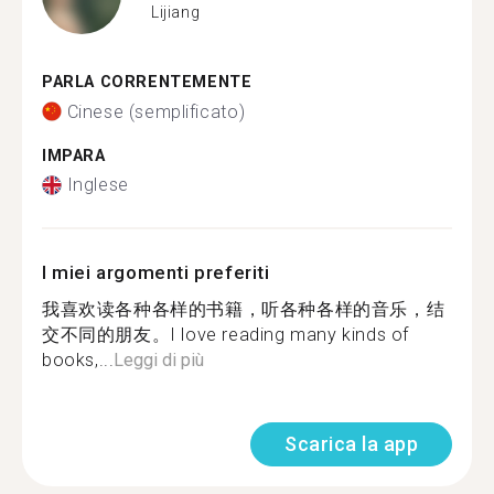
Lijiang
PARLA CORRENTEMENTE
Cinese (semplificato)
IMPARA
Inglese
I miei argomenti preferiti
我喜欢读各种各样的书籍，听各种各样的音乐，结
交不同的朋友。I love reading many kinds of
books,...
Leggi di più
Scarica la app