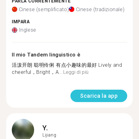
PARLA CORRENTEMENTE
Cinese (semplificato)
Cinese (tradizionale)
IMPARA
Inglese
Il mio Tandem linguistico è
活泼开朗 聪明伶俐 有点小趣味的最好 Lively and
cheerful，Bright，A...
Leggi di più
Scarica la app
Y.
Lijiang