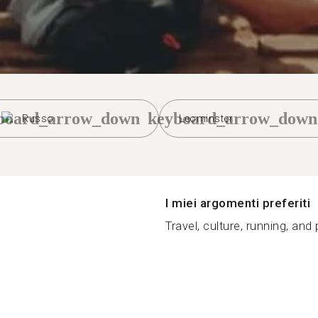
board_arrow_down
keyboard_arrow_down
Russo
Leominster
I miei argomenti preferiti
Travel, culture, running, and p