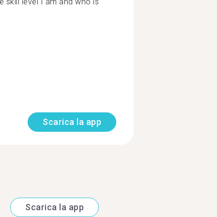
skill level I am and who is
Scarica la app
Scarica la app