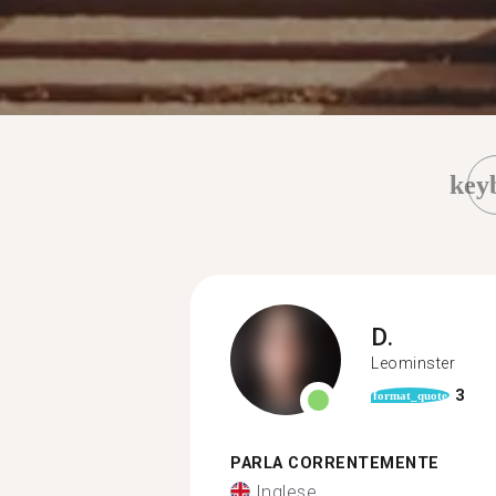
key
D.
Leominster
3
format_quote
PARLA CORRENTEMENTE
Inglese