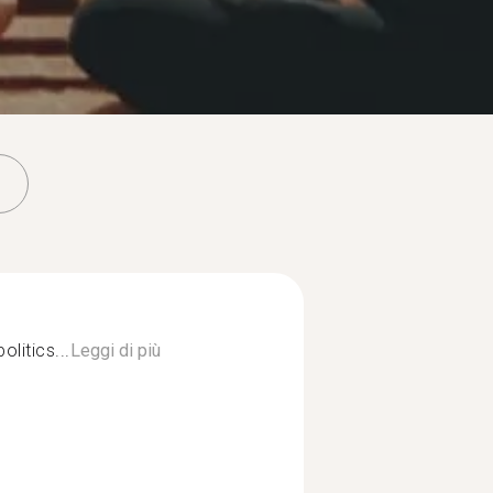
olitics...
Leggi di più