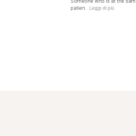
Someone who is at the same 
patien...
Leggi di più