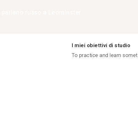
e parlano russo a Leominster
I miei obiettivi di studio
To practice and learn someth