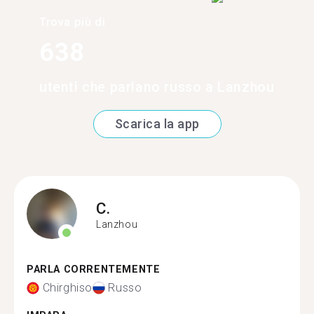
Trova più di
638
utenti che parlano russo a Lanzhou
Scarica la app
C.
Lanzhou
PARLA CORRENTEMENTE
Chirghiso
Russo