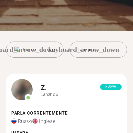
oard_arrow_down
keyboard_arrow_down
Russo
Lanzhou
Z.
NUOVO
Lanzhou
PARLA CORRENTEMENTE
Russo
Inglese