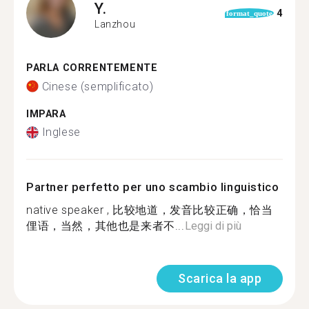
Y.
4
format_quote
Lanzhou
PARLA CORRENTEMENTE
Cinese (semplificato)
IMPARA
Inglese
Partner perfetto per uno scambio linguistico
native speaker , 比较地道，发音比较正确，恰当
俚语，当然，其他也是来者不...
Leggi di più
Scarica la app