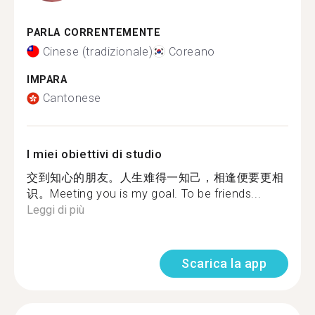
PARLA CORRENTEMENTE
Cinese (tradizionale)
Coreano
IMPARA
Cantonese
I miei obiettivi di studio
交到知心的朋友。人生难得一知己，相逢便要更相
识。Meeting you is my goal. To be friends...
Leggi di più
Scarica la app