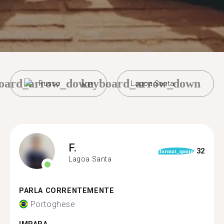
oard_arrow_down
keyboard_arrow_down
Russo
Lagoa Santa
F.
32
format_quote
Lagoa Santa
PARLA CORRENTEMENTE
Portoghese