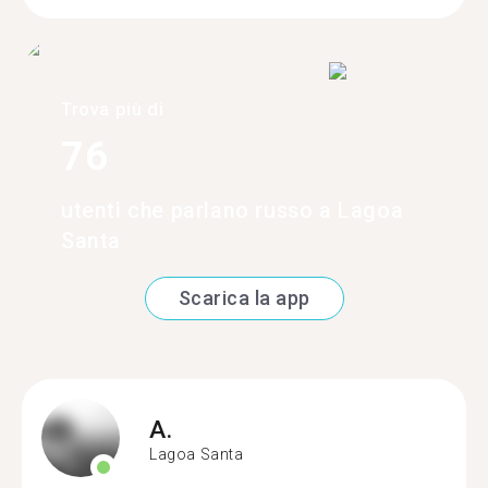
Trova più di
76
utenti che parlano russo a Lagoa
Santa
Scarica la app
A.
Lagoa Santa