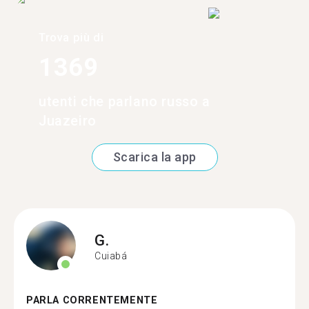
Trova più di
1369
utenti che parlano russo a
Juazeiro
Scarica la app
G.
Cuiabá
PARLA CORRENTEMENTE