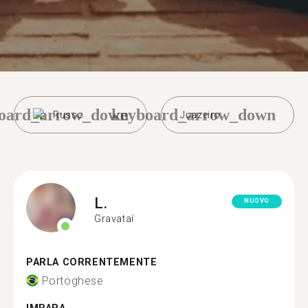
oard_arrow_down
keyboard_arrow_down
Russo
Juazeiro
L.
NUOVO
Gravataí
PARLA CORRENTEMENTE
Portoghese