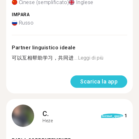
Cinese (semplificato)
Inglese
IMPARA
Russo
Partner linguistico ideale
可以互相帮助学习，共同进...
Leggi di più
Scarica la app
C.
1
format_quote
Heze