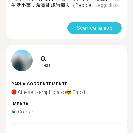
生活小事，希望能成为朋友（People...
Leggi di più
Scarica la app
O.
Heze
PARLA CORRENTEMENTE
Cinese (semplificato)
Emoji
IMPARA
Coreano