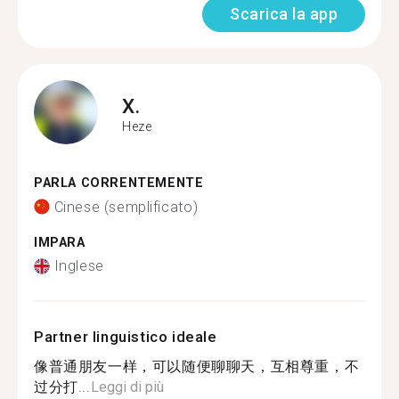
Scarica la app
X.
Heze
PARLA CORRENTEMENTE
Cinese (semplificato)
IMPARA
Inglese
Partner linguistico ideale
像普通朋友一样，可以随便聊聊天，互相尊重，不
过分打...
Leggi di più