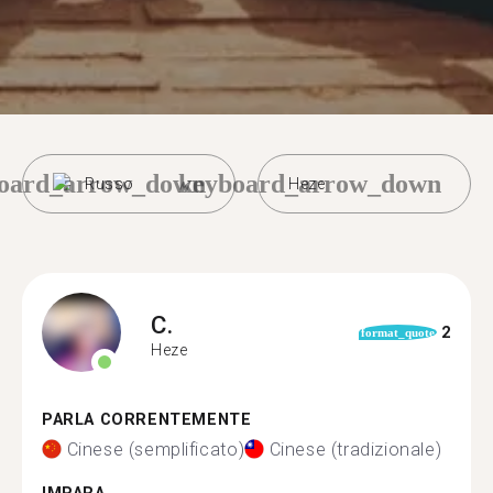
oard_arrow_down
keyboard_arrow_down
Russo
Heze
C.
2
format_quote
Heze
PARLA CORRENTEMENTE
Cinese (semplificato)
Cinese (tradizionale)