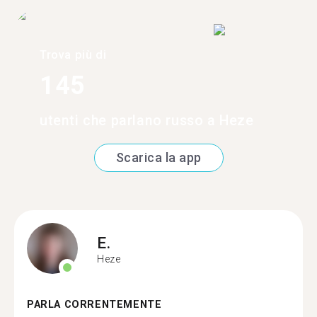
Trova più di
145
utenti che parlano russo a Heze
Scarica la app
E.
Heze
PARLA CORRENTEMENTE