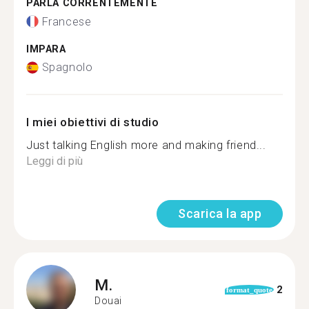
PARLA CORRENTEMENTE
Francese
IMPARA
Spagnolo
I miei obiettivi di studio
Just talking English more and making friend...
Leggi di più
Scarica la app
M.
2
format_quote
Douai