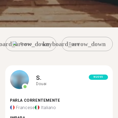
oard_arrow_down
keyboard_arrow_down
Russo
Douai
S.
NUOVO
Douai
PARLA CORRENTEMENTE
Francese
Italiano