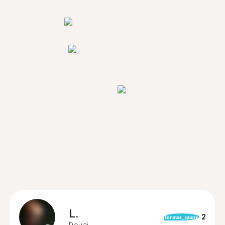
L.
2
format_quote
Douai