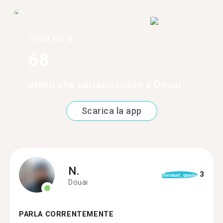
Trova più di
68
utenti che parlano russo a Douai
Scarica la app
N.
3
format_quote
Douai
PARLA CORRENTEMENTE