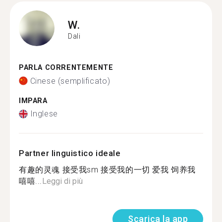
W.
Dali
PARLA CORRENTEMENTE
Cinese (semplificato)
IMPARA
Inglese
Partner linguistico ideale
有趣的灵魂 接受我sm 接受我的一切 爱我 饲养我
嘻嘻...
Leggi di più
Scarica la app