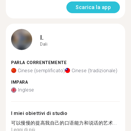
Scarica la app
I.
Dali
PARLA CORRENTEMENTE
Cinese (semplificato)
Cinese (tradizionale)
IMPARA
Inglese
I miei obiettivi di studio
可以慢慢的提高我自己的口语能力和说话的艺术...
Leggi di più