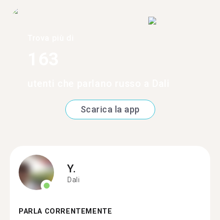
Trova più di
163
utenti che parlano russo a Dali
Scarica la app
Y.
Dali
PARLA CORRENTEMENTE