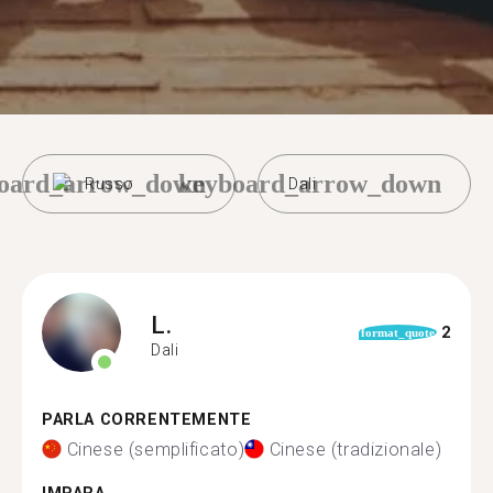
oard_arrow_down
keyboard_arrow_down
Russo
Dali
L.
2
format_quote
Dali
PARLA CORRENTEMENTE
Cinese (semplificato)
Cinese (tradizionale)