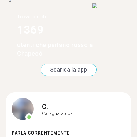
Trova più di
1369
utenti che parlano russo a
Chapecó
Scarica la app
C.
Caraguatatuba
PARLA CORRENTEMENTE