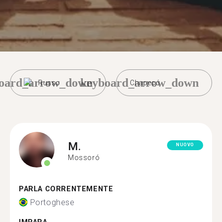
oard_arrow_down
keyboard_arrow_down
Russo
Chapecó
M.
NUOVO
Mossoró
PARLA CORRENTEMENTE
Portoghese