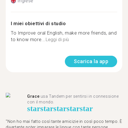
Inglese
I miei obiettivi di studio
To Improve oral English, make more friends, and
to know more...
Leggi di più
Scarica la app
Grace
usa Tandem per sentirsi in connessione
con il mondo.
star
star
star
star
star
"Non ho mai fatto così tante amicizie in così poco tempo. È
divertente poter imparare le lingue con tante persone