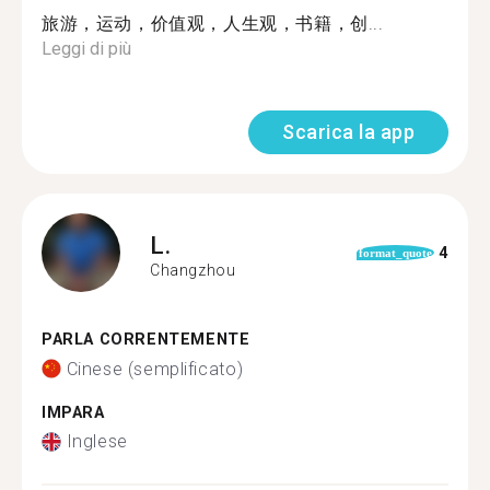
旅游，运动，价值观，人生观，书籍，创...
Leggi di più
Scarica la app
L.
4
format_quote
Changzhou
PARLA CORRENTEMENTE
Cinese (semplificato)
IMPARA
Inglese