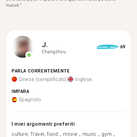
nuove."
J.
69
format_quote
Changzhou
PARLA CORRENTEMENTE
Cinese (semplificato)
Inglese
IMPARA
Spagnolo
I miei argomenti preferiti
culture, Travel, food，movie，music，gym，