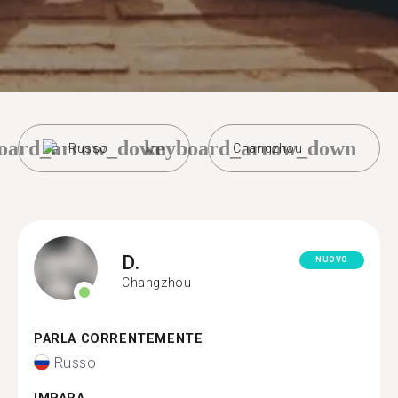
oard_arrow_down
keyboard_arrow_down
Russo
Changzhou
D.
NUOVO
Changzhou
PARLA CORRENTEMENTE
Russo