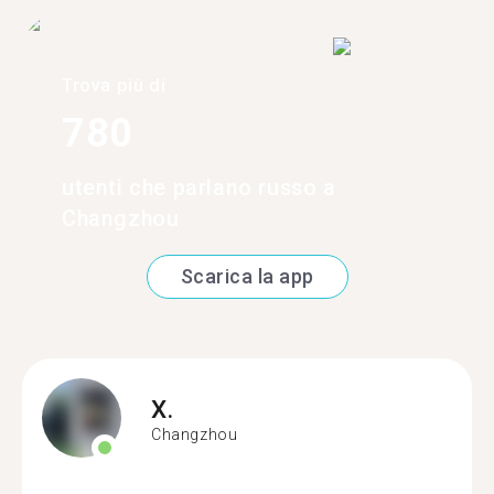
Trova più di
780
utenti che parlano russo a
Changzhou
Scarica la app
X.
Changzhou