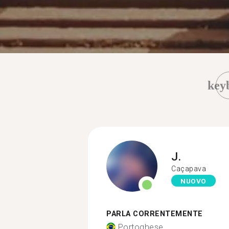
key
J.
Caçapava
NUOVO
PARLA CORRENTEMENTE
Portoghese