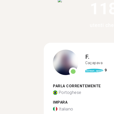
11
utenti ch
F.
Caçapava
9
format_quote
PARLA CORRENTEMENTE
Portoghese
IMPARA
Italiano