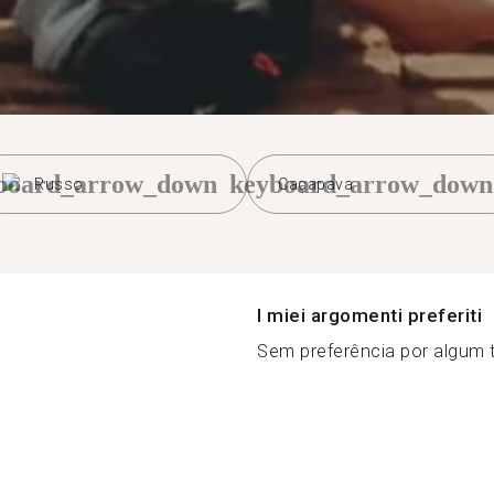
board_arrow_down
keyboard_arrow_down
Russo
Caçapava
I miei argomenti preferiti
Sem preferência por algum t