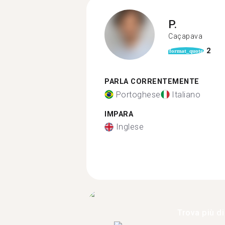
P.
Caçapava
2
format_quote
PARLA CORRENTEMENTE
Portoghese
Italiano
IMPARA
Inglese
Trova più di