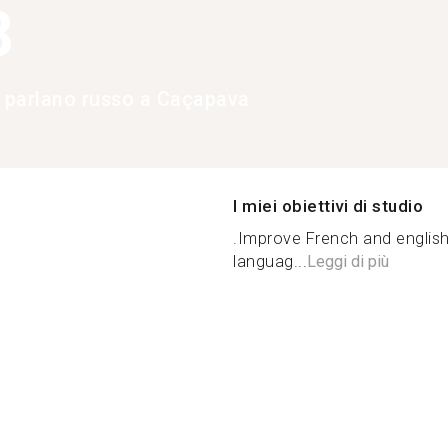
8
e parlano russo a Caçapava
I miei obiettivi di studio
.Improve French and english!
languag...
Leggi di più