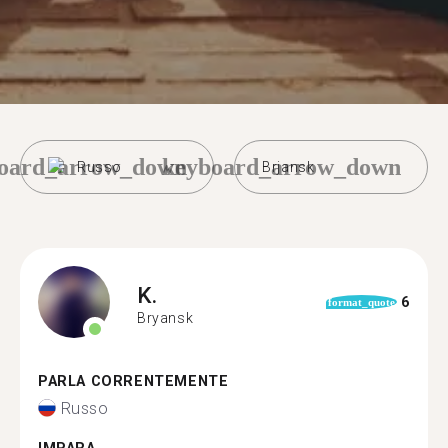
oard_arrow_down
keyboard_arrow_down
Russo
Brjansk
K.
6
format_quote
Bryansk
PARLA CORRENTEMENTE
Russo