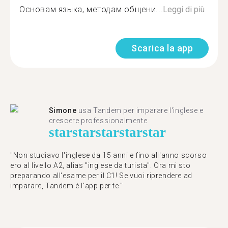
Основам языка, методам общени...
Leggi di più
Scarica la app
Simone
usa Tandem per imparare l'inglese e
crescere professionalmente.
star
star
star
star
star
"Non studiavo l'inglese da 15 anni e fino all'anno scorso
ero al livello A2, alias "inglese da turista". Ora mi sto
preparando all'esame per il C1! Se vuoi riprendere ad
imparare, Tandem è l'app per te."