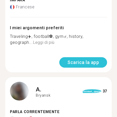
IMPARA
Francese
I miei argomenti preferiti
Traveling✈️, football⚽️, gym‍♂️, history,
geograph...
Leggi di più
Scarica la app
A.
37
format_quote
Bryansk
PARLA CORRENTEMENTE