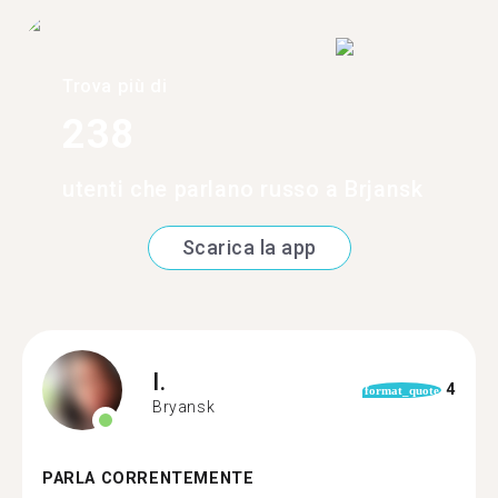
Trova più di
238
utenti che parlano russo a Brjansk
Scarica la app
I.
4
format_quote
Bryansk
PARLA CORRENTEMENTE