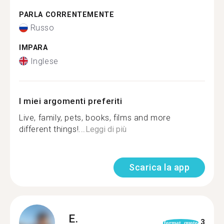
PARLA CORRENTEMENTE
Russo
IMPARA
Inglese
I miei argomenti preferiti
Live, family, pets, books, films and more
different things!...
Leggi di più
Scarica la app
E.
3
format_quote