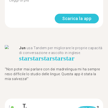
Leggi di più
Scarica la app
Jun
usa Tandem per migliorare le proprie capacità
di conversazione e ascolto in inglese.
star
star
star
star
star
"Non poter mai parlare con dei madrelingua mi ha sempre
reso difficile lo studio delle lingue. Questa app è stata la
mia salvezza!"
T.
2
format_quote