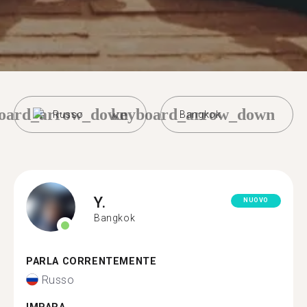
oard_arrow_down
keyboard_arrow_down
Russo
Bangkok
Y.
NUOVO
Bangkok
PARLA CORRENTEMENTE
Russo