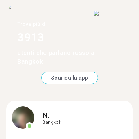
Trova più di
3913
utenti che parlano russo a
Bangkok
Scarica la app
N.
Bangkok