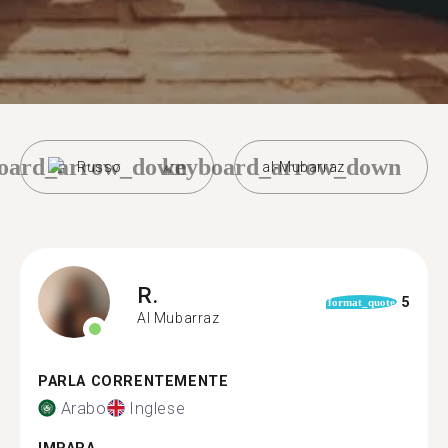
oard_arrow_down
keyboard_arrow_down
Russo
al-Mubarraz
R.
5
format_quote
Al Mubarraz
PARLA CORRENTEMENTE
Arabo
Inglese