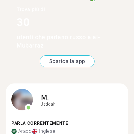
Trova più di
30
utenti che parlano russo a al-
Mubarraz
Scarica la app
M.
Jeddah
PARLA CORRENTEMENTE
Arabo
Inglese