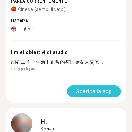
PARLA CORRENTEMENTE
Cinese (semplificato)
IMPARA
Inglese
I miei obiettivi di studio
能在工作，生活中正常的与国际友人交流...
Leggi di più
Scarica la app
H.
Riyadh