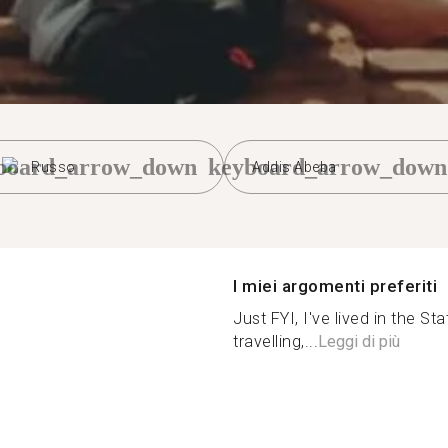
board_arrow_down
keyboard_arrow_down
Russo
Addis Abeba
I miei argomenti preferiti
Just FYI, I've lived in the St
travelling,...
Leggi di più