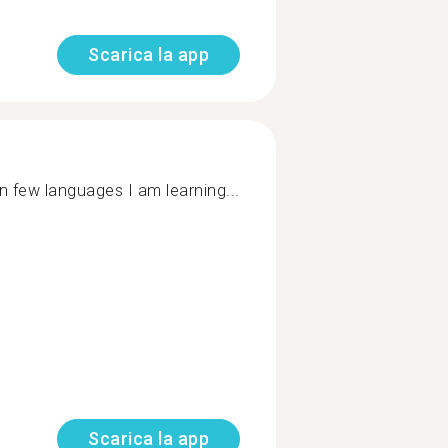
Scarica la app
in few languages I am learning...
Scarica la app