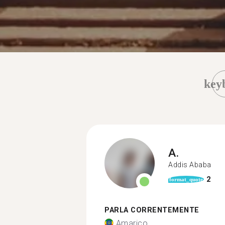
key
A.
Addis Ababa
2
format_quote
PARLA CORRENTEMENTE
Amarico