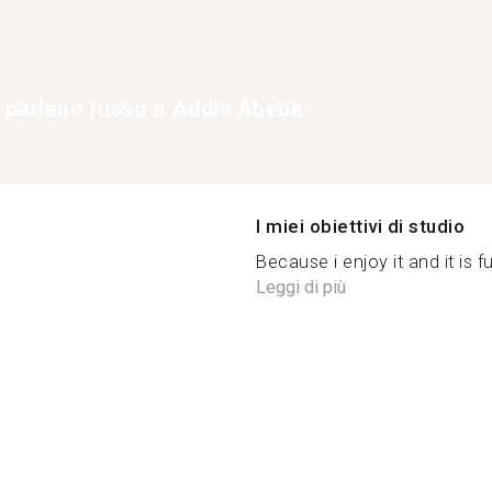
e parlano russo a Addis Abeba
I miei obiettivi di studio
Because i enjoy it and it is 
Leggi di più