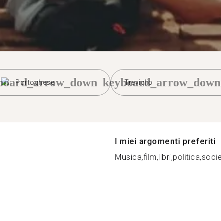
board_arrow_down
keyboard_arrow_down
Portoghese
Treviglio
I miei argomenti preferiti
Musica,film,libri,politica,socie