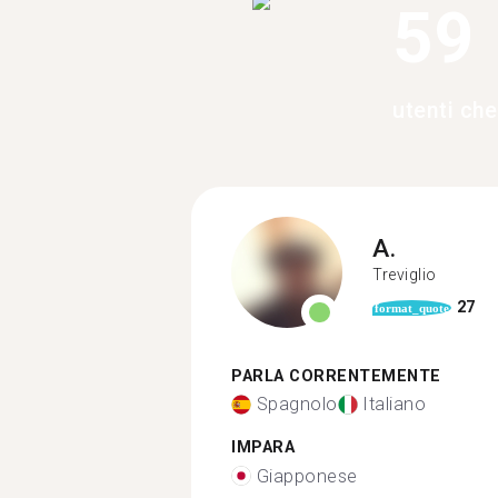
59
utenti ch
A.
Treviglio
27
format_quote
PARLA CORRENTEMENTE
Spagnolo
Italiano
IMPARA
Giapponese