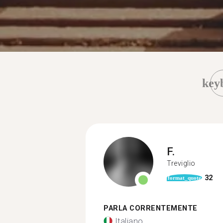
key
F.
Treviglio
32
format_quote
PARLA CORRENTEMENTE
Italiano