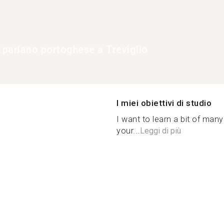
e parlano portoghese a Treviglio
I miei obiettivi di studio
I want to learn a bit of man
your...
Leggi di più