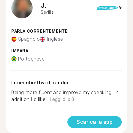
J.
9
format_quote
Seville
PARLA CORRENTEMENTE
Spagnolo
Inglese
IMPARA
Portoghese
I miei obiettivi di studio
Being more fluent and improve my speaking. In
addition I'd like...
Leggi di più
Scarica la app