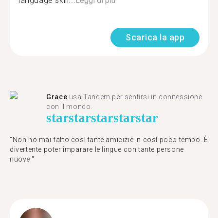
language skill...
Leggi di più
Scarica la app
Grace
usa Tandem per sentirsi in connessione
con il mondo.
star
star
star
star
star
"Non ho mai fatto così tante amicizie in così poco tempo. È
divertente poter imparare le lingue con tante persone
nuove."