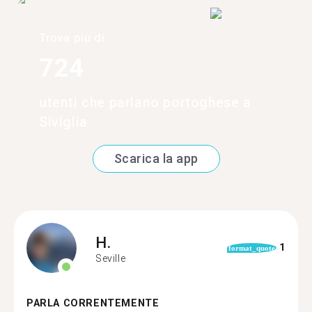
Trova più di
724
utenti che parlano portoghese a
Siviglia
Scarica la app
H.
1
format_quote
Seville
PARLA CORRENTEMENTE