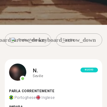
oard_arrow_down
keyboard_arrow_down
Portoghese
Siviglia
N.
NUOVO
Seville
PARLA CORRENTEMENTE
Portoghese
Inglese