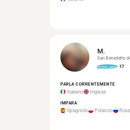
M.
San Benedetto d
17
format_quote
PARLA CORRENTEMENTE
Italiano
Inglese
IMPARA
Spagnolo
Polacco
Rus