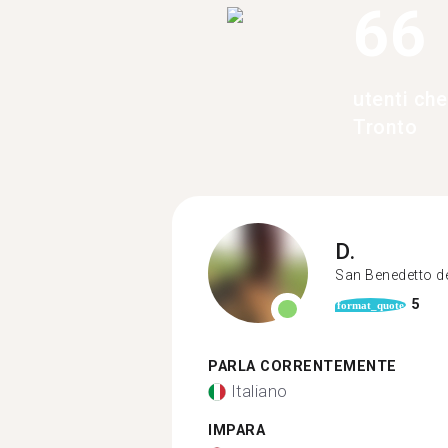
66
utenti ch
Tronto
D.
San Benedetto d
5
format_quote
PARLA CORRENTEMENTE
Italiano
IMPARA