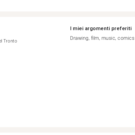
I miei argomenti preferiti
Drawing, film, music, comic
el Tronto