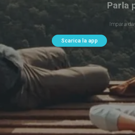
Parla 
Impara da
Scarica la app