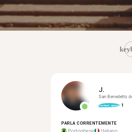
key
J.
San Benedetto d
1
format_quote
PARLA CORRENTEMENTE
Portoghese
Italiano