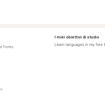
I miei obiettivi di studio
Learn languages in my free t
el Tronto
so