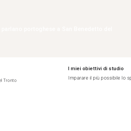
e parlano portoghese a San Benedetto del
I miei obiettivi di studio
Imparare il più possibile lo s
el Tronto