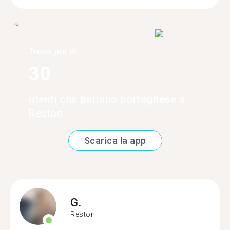
Trova più di
30
utenti che parlano portoghese a
Reston
Scarica la app
G.
Reston