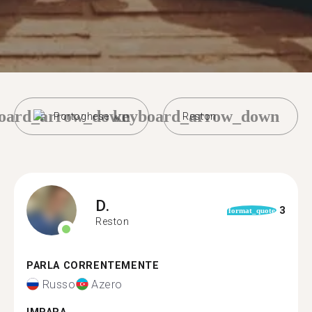
oard_arrow_down
keyboard_arrow_down
Portoghese
Reston
D.
3
format_quote
Reston
PARLA CORRENTEMENTE
Russo
Azero