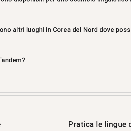
 per uno scambio linguistico in portoghese.
sono altri luoghi in Corea del Nord dove pos
portoghese anche a %%randomCity%%.
p Tandem?
lo scambio linguistico dove gli utenti si insegnano a v
ano Tandem ogni mese, e 1 di loro sono di Pyongyang.
e
Pratica le lingue 