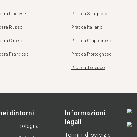
ara l'Inglese
Pratica Spagnolo
para Russo
Pratica Italiano
para Cinese
Pratica Giapponese
para Francese
Pratica Portoghese
Pratica Tedesco
ei dintorni
Informazioni
legali
Bologna
Termini di servizio