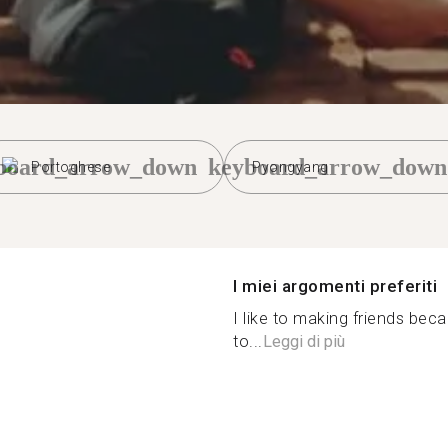
board_arrow_down
keyboard_arrow_down
Portoghese
Pyongyang
I miei argomenti preferiti
I like to making friends bec
to...
Leggi di più