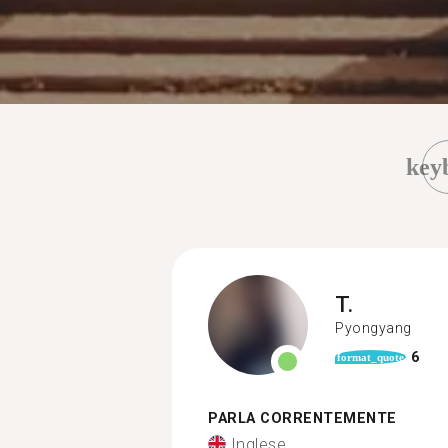
key
T.
Pyongyang
6
format_quote
PARLA CORRENTEMENTE
Inglese