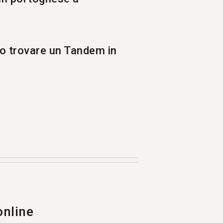
so trovare un Tandem in
icenda la propria lingua madre.
online