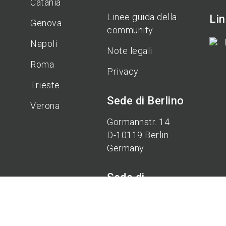
Catania
Linee guida della
Li
Genova
community
Napoli
Note legali
Roma
Privacy
Trieste
Sede di Berlino
Verona
Gormannstr. 14
D-10119 Berlin
Germany
Sede di
Hannover
Oranienburger Str.