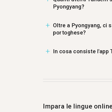
Pyongyang?
A Pyongyang ci sono 1 utenti
Oltre a Pyongyang, ci 
portoghese?
Puoi trovare un Tandem in 
In cosa consiste l'ap
Tandem è un'applicazione per 
Più di 500.000 persone visit
Impara le lingue onlin