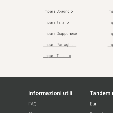
Impara Spagnolo
Imp
Impara Italiano
Im
Impara Giapponese
Im
Impara Portoghese
Im
Impara Tedesco
Informazioni utili
Tandem n
FAQ
Bari