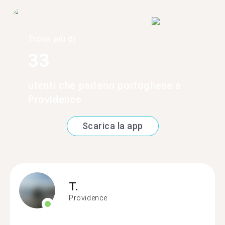
Trova più di
33
utenti che parlano portoghese a
Providence
Scarica la app
T.
Providence