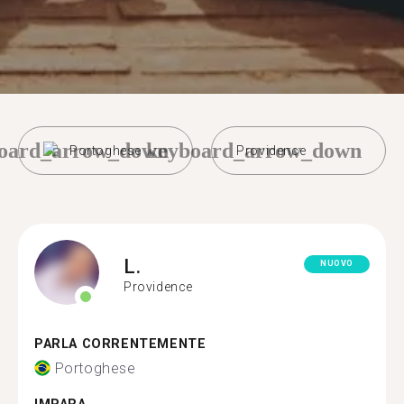
oard_arrow_down
keyboard_arrow_down
Portoghese
Providence
L.
NUOVO
Providence
PARLA CORRENTEMENTE
Portoghese