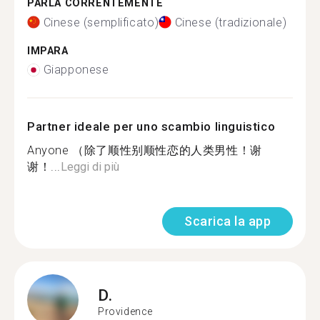
PARLA CORRENTEMENTE
Cinese (semplificato)
Cinese (tradizionale)
IMPARA
Giapponese
Partner ideale per uno scambio linguistico
Anyone （除了顺性别顺性恋的人类男性！谢
谢！...
Leggi di più
Scarica la app
D.
Providence