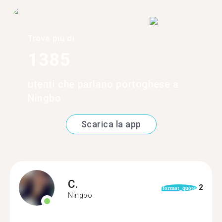
Trova più di
1385
utenti che parlano portoghese a
Ningbo
Scarica la app
C.
2
format_quote
Ningbo