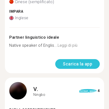
Cinese (semplificato)
IMPARA
Inglese
Partner linguistico ideale
Native speaker of Englis...
Leggi di più
Scarica la app
V.
4
format_quote
Ningbo