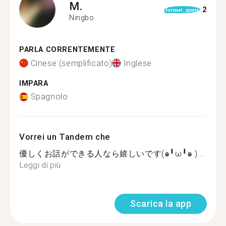
M.
2
format_quote
Ningbo
PARLA CORRENTEMENTE
Cinese (semplificato)
Inglese
IMPARA
Spagnolo
Vorrei un Tandem che
優しくお話ができる人なら嬉しいです(๑╹ω╹๑ )...
Leggi di più
Scarica la app