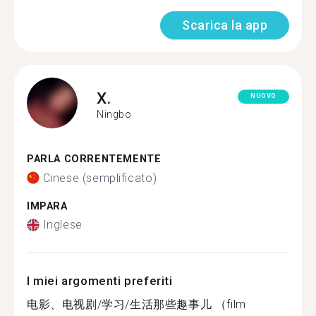
Scarica la app
X.
NUOVO
Ningbo
PARLA CORRENTEMENTE
Cinese (semplificato)
IMPARA
Inglese
I miei argomenti preferiti
电影、电视剧/学习/生活那些趣事儿 （film