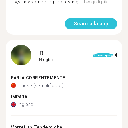
,TV,study,something interesting ...
Leggi di più
Scarica la app
D.
4
format_quote
Ningbo
PARLA CORRENTEMENTE
Cinese (semplificato)
IMPARA
Inglese
Vorrei un Tandem che