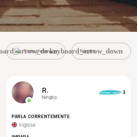
oard_arrow_down
keyboard_arrow_down
Portoghese
Ningbo
R.
3
format_quote
Ningbo
PARLA CORRENTEMENTE
Inglese