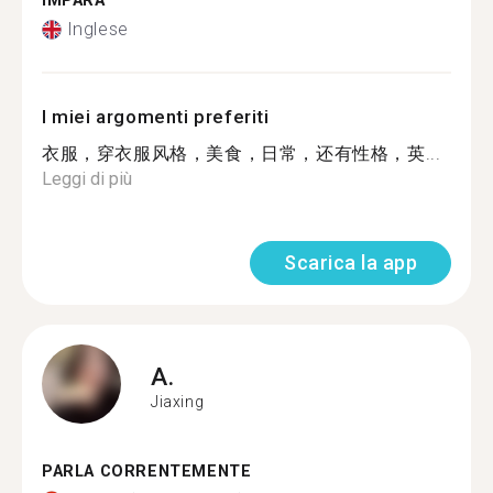
IMPARA
Inglese
I miei argomenti preferiti
衣服，穿衣服风格，美食，日常，还有性格，英...
Leggi di più
Scarica la app
A.
Jiaxing
PARLA CORRENTEMENTE