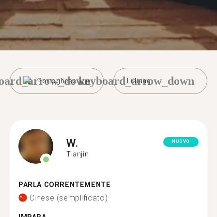
oard_arrow_down
keyboard_arrow_down
Portoghese
Lüliang
W.
NUOVO
Tianjin
PARLA CORRENTEMENTE
Cinese (semplificato)