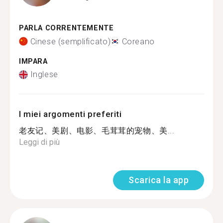
PARLA CORRENTEMENTE
Cinese (semplificato)
Coreano
IMPARA
Inglese
I miei argomenti preferiti
老友记、美剧、电影、毛茸茸的宠物、美...
Leggi di più
Scarica la app