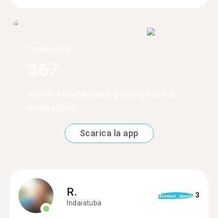
Trova più di
367
utenti che parlano portoghese a
Indaiatuba
Scarica la app
R.
3
format_quote
Indaiatuba