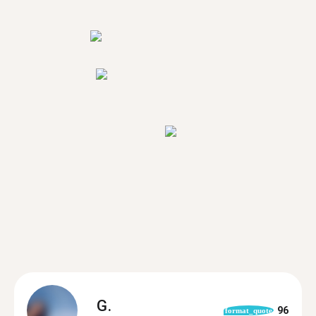
G.
96
format_quote