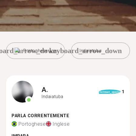
oard_arrow_down
keyboard_arrow_down
Portoghese
Indaiatuba
A.
1
format_quote
Indaiatuba
PARLA CORRENTEMENTE
Portoghese
Inglese