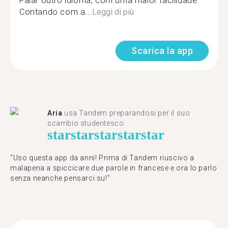
Falar outro idioma, com uma maior facilidade.
Contando com a...
Leggi di più
Scarica la app
Aria
usa Tandem preparandosi per il suo
scambio studentesco.
star
star
star
star
star
"Uso questa app da anni! Prima di Tandem riuscivo a
malapena a spiccicare due parole in francese e ora lo parlo
senza neanche pensarci su!"