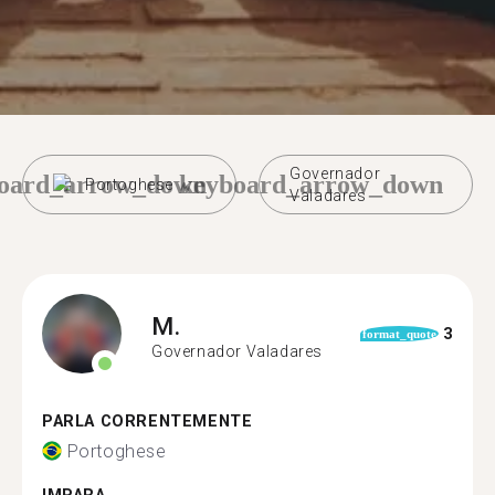
Governador
oard_arrow_down
keyboard_arrow_down
Portoghese
Valadares
M.
3
format_quote
Governador Valadares
PARLA CORRENTEMENTE
Portoghese