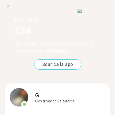
Trova più di
234
utenti che parlano portoghese a
Governador Valadares
Scarica la app
G.
Governador Valadares