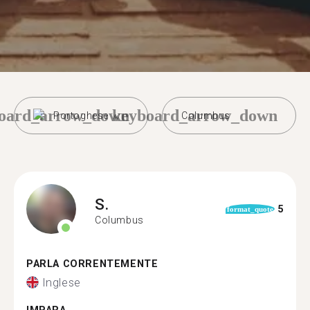
oard_arrow_down
keyboard_arrow_down
Portoghese
Columbus
S.
5
format_quote
Columbus
PARLA CORRENTEMENTE
Inglese