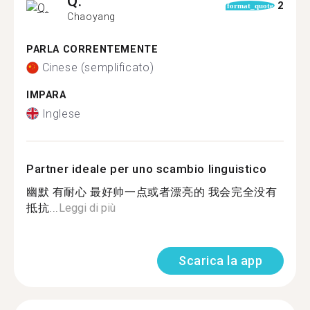
Q.
2
format_quote
Chaoyang
PARLA CORRENTEMENTE
Cinese (semplificato)
IMPARA
Inglese
Partner ideale per uno scambio linguistico
幽默 有耐心 最好帅一点或者漂亮的 我会完全没有
抵抗...
Leggi di più
Scarica la app