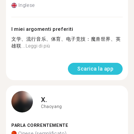
Inglese
I miei argomenti preferiti
文学、流行音乐、体育、电子竞技：魔兽世界、英
雄联...
Leggi di più
Scarica la app
X.
Chaoyang
PARLA CORRENTEMENTE
Cinese (semplificato)