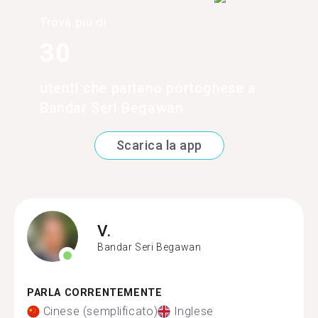
Trova più di
30
utenti che parlano portoghese a
Bandar Seri Begawan
Scarica la app
V.
Bandar Seri Begawan
PARLA CORRENTEMENTE
Cinese (semplificato)
Inglese