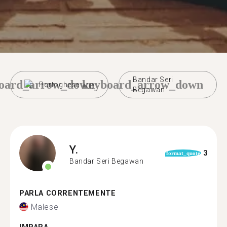
Bandar Seri
oard_arrow_down
keyboard_arrow_down
Portoghese
Begawan
Y.
3
format_quote
Bandar Seri Begawan
PARLA CORRENTEMENTE
Malese