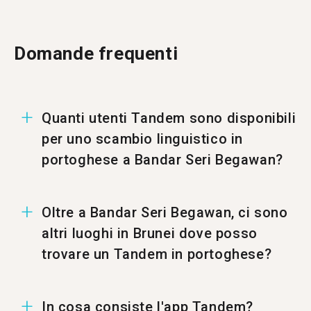
Domande frequenti
Quanti utenti Tandem sono disponibili
per uno scambio linguistico in
portoghese a Bandar Seri Begawan?
A Bandar Seri Begawan ci sono 17 utenti per
Oltre a Bandar Seri Begawan, ci sono
uno scambio linguistico in portoghese.
altri luoghi in Brunei dove posso
trovare un Tandem in portoghese?
Puoi trovare un Tandem in portoghese anche a
In cosa consiste l'app Tandem?