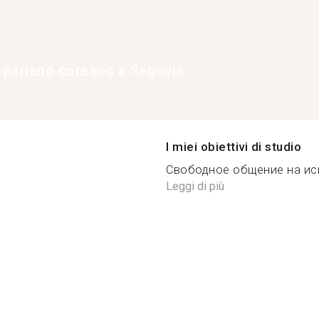
e parlano coreano a Segovia
I miei obiettivi di studio
Свободное общение на исп
Leggi di più