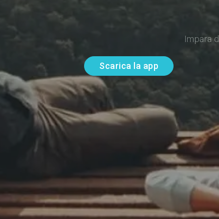
Impara d
Scarica la app