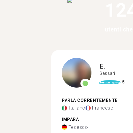
12
utenti ch
E.
Sassari
5
format_quote
PARLA CORRENTEMENTE
Italiano
Francese
IMPARA
Tedesco