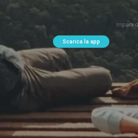
Impara d
Scarica la app