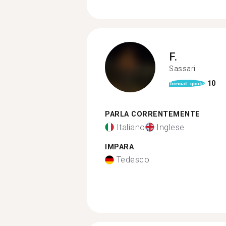
F.
Sassari
10
format_quote
PARLA CORRENTEMENTE
Italiano
Inglese
IMPARA
Tedesco