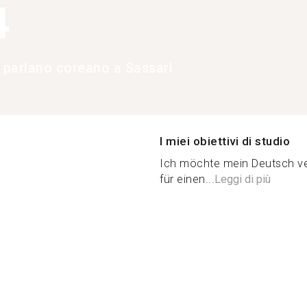
4
e parlano coreano a Sassari
I miei obiettivi di studio
Ich möchte mein Deutsch v
für einen...
Leggi di più