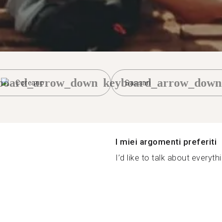
board_arrow_down
keyboard_arrow_down
Coreano
Sassari
I miei argomenti preferiti
I’d like to talk about everythi