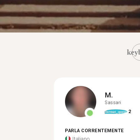
key
M.
Sassari
2
format_quote
PARLA CORRENTEMENTE
Italiano