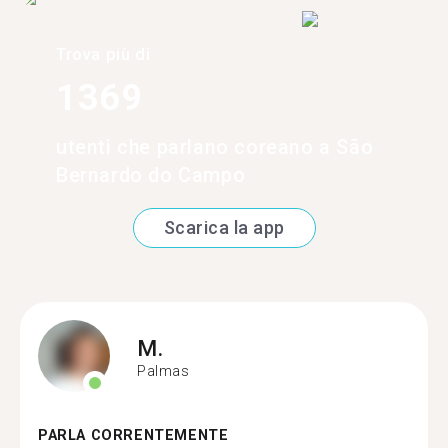
Trova più di
1369
utenti che parlano coreano a São
Bernardo do Campo
Scarica la app
M.
Palmas
PARLA CORRENTEMENTE