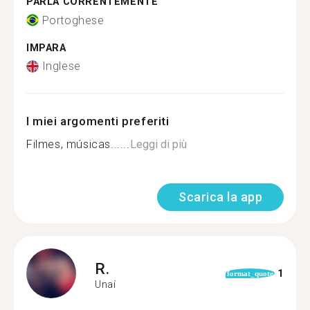
PARLA CORRENTEMENTE
Portoghese
IMPARA
Inglese
I miei argomenti preferiti
Filmes, músicas......
Leggi di più
Scarica la app
R.
1
format_quote
Unaí