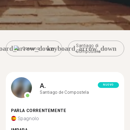
Santiago di
oard_arrow_down
keyboard_arrow_down
Coreano
Compostela
A.
NUOVO
Santiago de Compostela
PARLA CORRENTEMENTE
Spagnolo