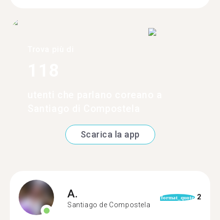
Trova più di
118
utenti che parlano coreano a
Santiago di Compostela
Scarica la app
A.
2
format_quote
Santiago de Compostela