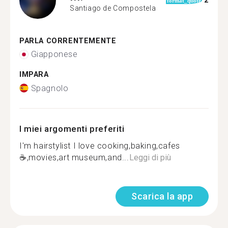
2
format_quote
Santiago de Compostela
PARLA CORRENTEMENTE
Giapponese
IMPARA
Spagnolo
I miei argomenti preferiti
I'm hairstylist I love cooking,baking,cafes
☕️,movies,art museum,and...
Leggi di più
Scarica la app