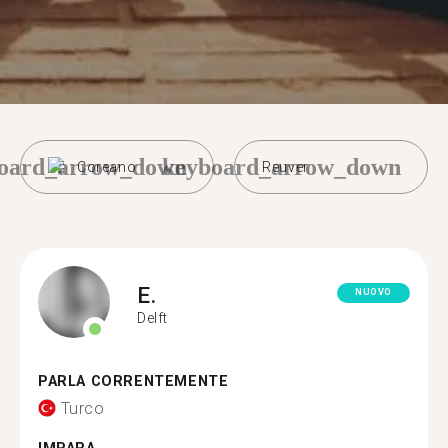
oard_arrow_down
keyboard_arrow_down
Coreano
Reuver
E.
NUOVO
Delft
PARLA CORRENTEMENTE
Turco