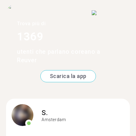
Trova più di
1369
utenti che parlano coreano a
Reuver
Scarica la app
S.
Amsterdam