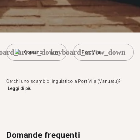
oard_arrow_down
keyboard_arrow_down
Coreano
Port Vila
Cerchi uno scambio linguistico a Port Vila (Vanuatu)?
Leggi di più
Domande frequenti