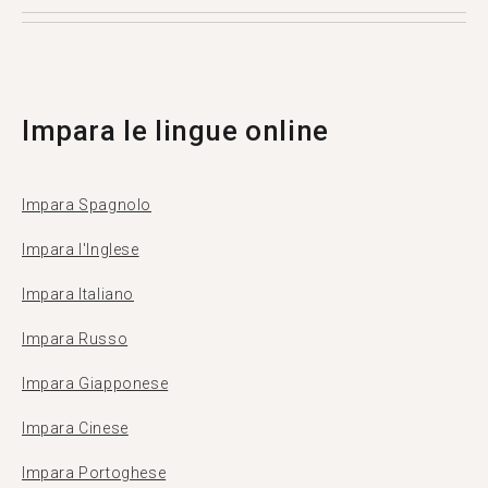
la propria lingua madre. Più di 500.000 persone
visitano Tandem ogni mese, e 1369 di loro sono
di Port Vila.
Impara le lingue online
Impara Spagnolo
Impara l'Inglese
Impara Italiano
Impara Russo
Impara Giapponese
Impara Cinese
Impara Portoghese