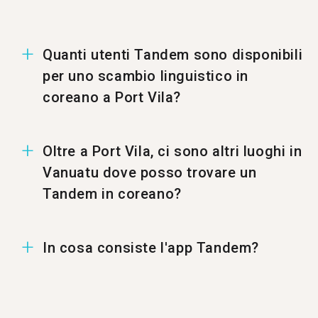
Quanti utenti Tandem sono disponibili
per uno scambio linguistico in
coreano a Port Vila?
A Port Vila ci sono 1369 utenti per uno scambio
Oltre a Port Vila, ci sono altri luoghi in
linguistico in coreano.
Vanuatu dove posso trovare un
Tandem in coreano?
Puoi trovare un Tandem in coreano anche a
In cosa consiste l'app Tandem?
%%randomCity%%.
Tandem è un'applicazione per lo scambio
linguistico dove gli utenti si insegnano a vicenda