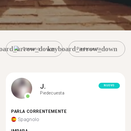
oard_arrow_down
keyboard_arrow_down
Coreano
Piedecuesta
J.
NUOVO
Piedecuesta
PARLA CORRENTEMENTE
Spagnolo