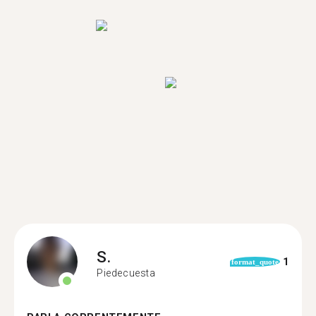
S.
1
format_quote
Piedecuesta