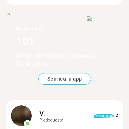
Trova più di
101
utenti che parlano coreano a
Piedecuesta
Scarica la app
V.
2
format_quote
Piedecuesta