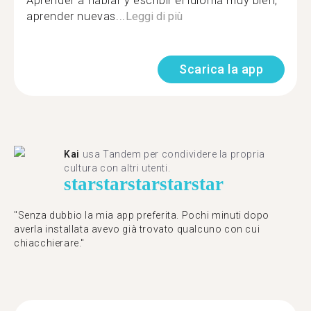
Aprender a hablar y escribir el idioma muy bien,
aprender nuevas...
Leggi di più
Scarica la app
Kai
usa Tandem per condividere la propria
cultura con altri utenti.
star
star
star
star
star
"Senza dubbio la mia app preferita. Pochi minuti dopo
averla installata avevo già trovato qualcuno con cui
chiacchierare."