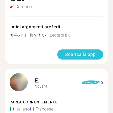
IMPARA
Coreano
I miei argomenti preferiti
아무거나 | 何でもい...
Leggi di più
Scarica la app
E.
2
format_quote
Novara
PARLA CORRENTEMENTE
Italiano
Francese