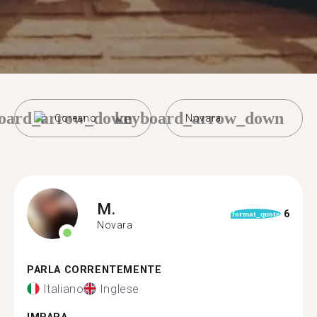
oard_arrow_down
keyboard_arrow_down
Coreano
Novara
M.
6
format_quote
Novara
PARLA CORRENTEMENTE
Italiano
Inglese