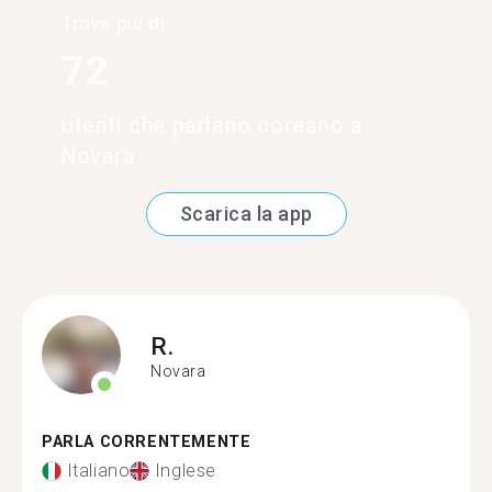
Trova più di
72
utenti che parlano coreano a
Novara
Scarica la app
R.
Novara
PARLA CORRENTEMENTE
Italiano
Inglese