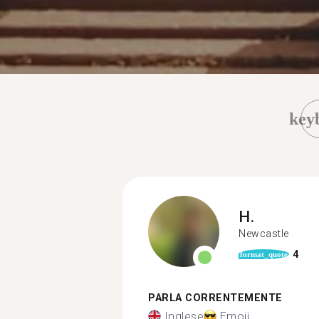
key
H.
Newcastle
4
format_quote
PARLA CORRENTEMENTE
Inglese
Emoji