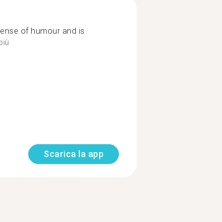
nse of humour and is
più
Scarica la app