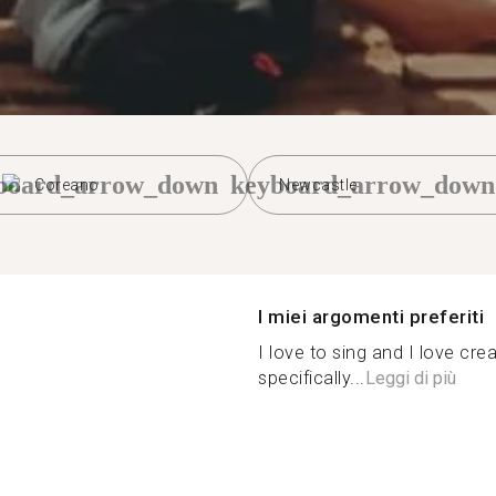
board_arrow_down
keyboard_arrow_down
Coreano
Newcastle
I miei argomenti preferiti
I love to sing and I love crea
specifically...
Leggi di più