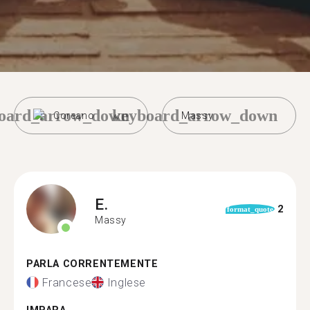
oard_arrow_down
keyboard_arrow_down
Coreano
Massy
E.
2
format_quote
Massy
PARLA CORRENTEMENTE
Francese
Inglese