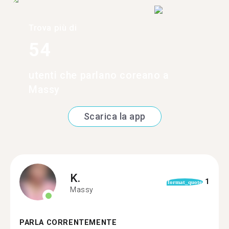
Trova più di
54
utenti che parlano coreano a
Massy
Scarica la app
K.
1
format_quote
Massy
PARLA CORRENTEMENTE