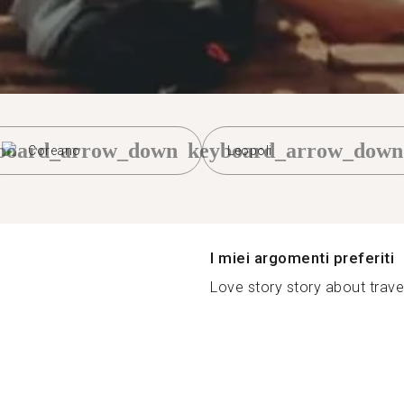
board_arrow_down
keyboard_arrow_down
Coreano
Leopoli
I miei argomenti preferiti
Love story story about trave