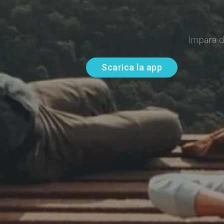
Impara d
Scarica la app