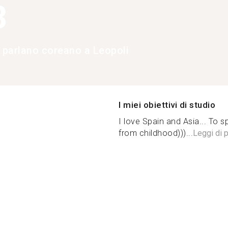
3
e parlano coreano a Leopoli
I miei obiettivi di studio
I love Spain and Asia... To
from childhood)))...
Leggi di p