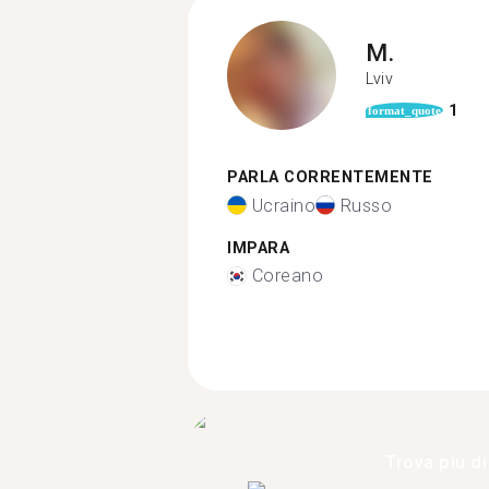
M.
Lviv
1
format_quote
PARLA CORRENTEMENTE
Ucraino
Russo
IMPARA
Coreano
Trova più di