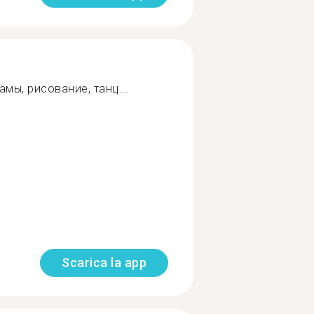
амы, рисование, танц...
Scarica la app