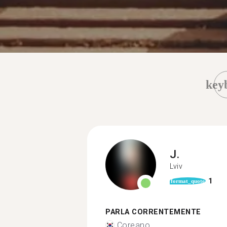
key
J.
Lviv
1
format_quote
PARLA CORRENTEMENTE
Coreano