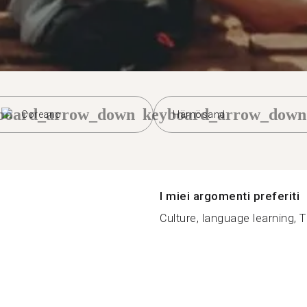
board_arrow_down
keyboard_arrow_down
Coreano
Härnösand
I miei argomenti preferiti
Culture, language learning, T