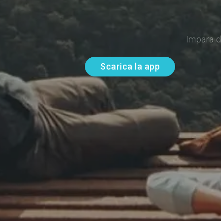
Impara d
Scarica la app