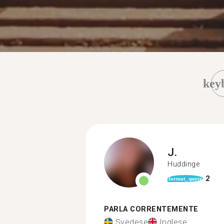
key
J.
Huddinge
2
format_quote
PARLA CORRENTEMENTE
Svedese
Inglese