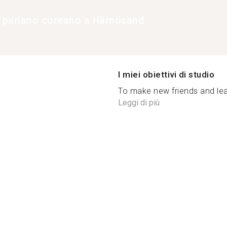
e parlano coreano a Härnösand
I miei obiettivi di studio
To make new friends and lear
Leggi di più