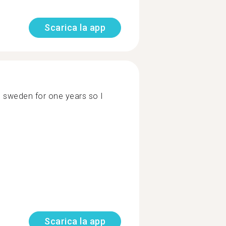
Scarica la app
 sweden for one years so I
Scarica la app