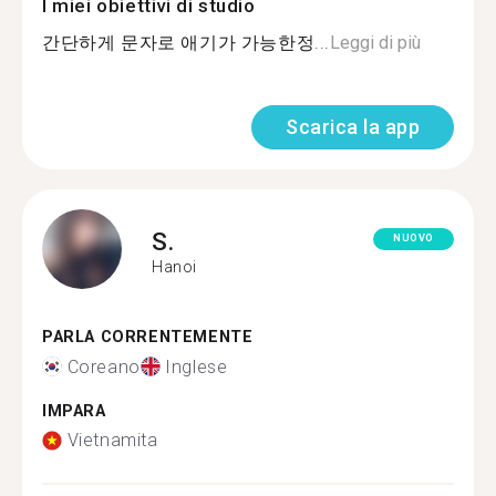
I miei obiettivi di studio
간단하게 문자로 애기가 가능한정...
Leggi di più
Scarica la app
S.
NUOVO
Hanoi
PARLA CORRENTEMENTE
Coreano
Inglese
IMPARA
Vietnamita