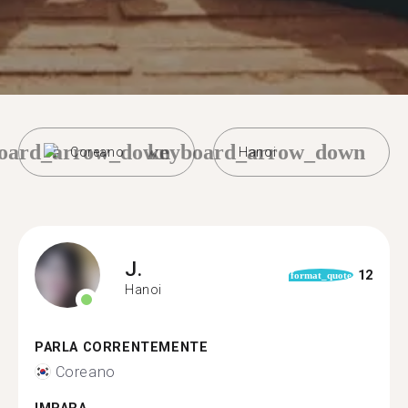
oard_arrow_down
keyboard_arrow_down
Coreano
Hanoi
J.
12
format_quote
Hanoi
PARLA CORRENTEMENTE
Coreano