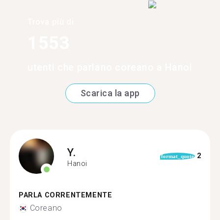
Trova più di
1553
utenti che parlano coreano a Hanoi
Scarica la app
Y.
2
format_quote
Hanoi
PARLA CORRENTEMENTE
Coreano