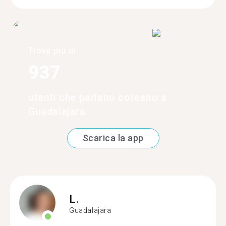
Trova più di
937
utenti che parlano coreano a
Guadalajara
Scarica la app
L.
Guadalajara