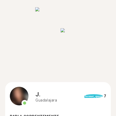
J.
7
format_quote
Guadalajara