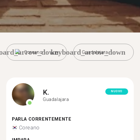
oard_arrow_down
keyboard_arrow_down
Coreano
Guadalajara
K.
NUOVO
Guadalajara
PARLA CORRENTEMENTE
Coreano