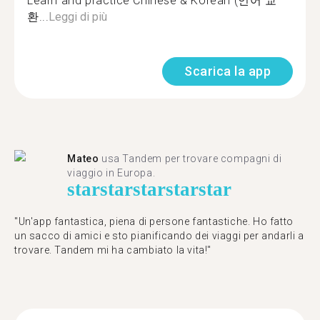
Learn and practice Chinese & Korean (언어 교
환...
Leggi di più
Scarica la app
Mateo
usa Tandem per trovare compagni di
viaggio in Europa.
star
star
star
star
star
"Un'app fantastica, piena di persone fantastiche. Ho fatto
un sacco di amici e sto pianificando dei viaggi per andarli a
trovare. Tandem mi ha cambiato la vita!"