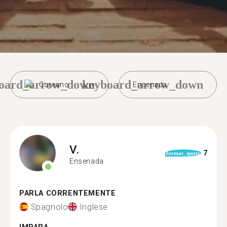
oard_arrow_down
keyboard_arrow_down
Coreano
Ensenada
V.
7
format_quote
Ensenada
PARLA CORRENTEMENTE
Spagnolo
Inglese