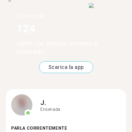
Trova più di
124
utenti che parlano coreano a
Ensenada
Scarica la app
J.
Ensenada
PARLA CORRENTEMENTE