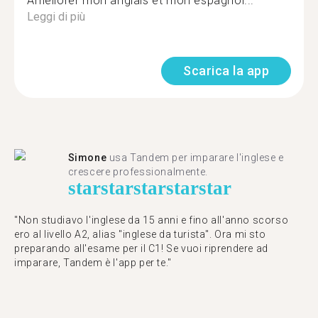
Améliorer mon anglais et mon espagnol...
Leggi di più
Scarica la app
Simone
usa Tandem per imparare l'inglese e
crescere professionalmente.
star
star
star
star
star
"Non studiavo l'inglese da 15 anni e fino all'anno scorso
ero al livello A2, alias "inglese da turista". Ora mi sto
preparando all'esame per il C1! Se vuoi riprendere ad
imparare, Tandem è l'app per te."