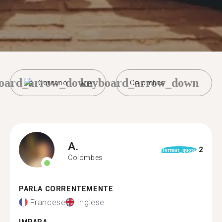
oard_arrow_down
keyboard_arrow_down
Coreano
Colombes
A.
2
format_quote
Colombes
PARLA CORRENTEMENTE
Francese
Inglese