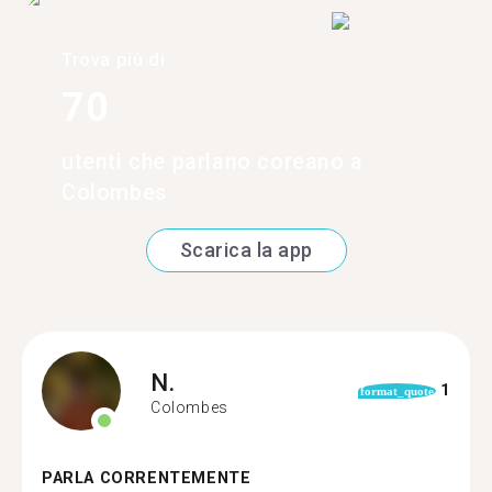
Trova più di
70
utenti che parlano coreano a
Colombes
Scarica la app
N.
1
format_quote
Colombes
PARLA CORRENTEMENTE