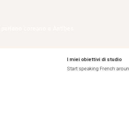
e parlano coreano a Antibes
I miei obiettivi di studio
Start speaking French aroun.