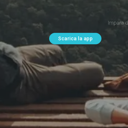
Impara d
Scarica la app