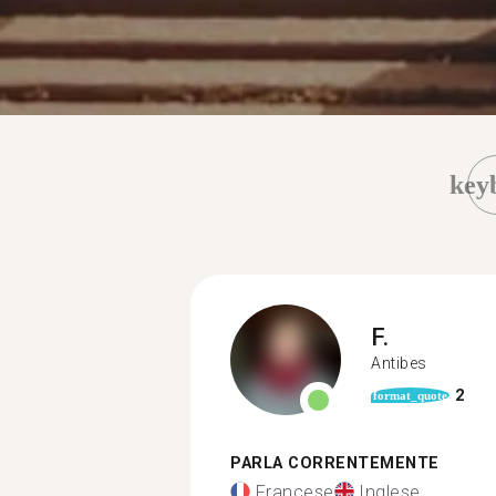
key
F.
Antibes
2
format_quote
PARLA CORRENTEMENTE
Francese
Inglese