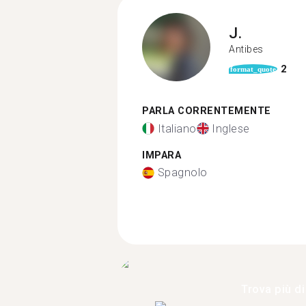
J.
Antibes
2
format_quote
PARLA CORRENTEMENTE
Italiano
Inglese
IMPARA
Spagnolo
Trova più di