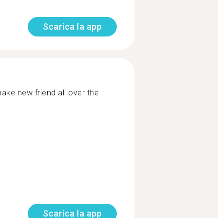
Scarica la app
ake new friend all over the
Scarica la app