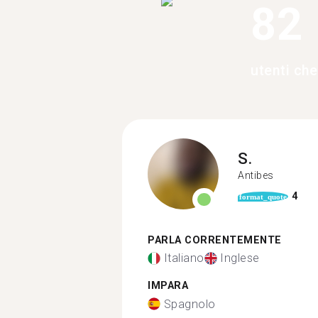
82
utenti ch
S.
Antibes
4
format_quote
PARLA CORRENTEMENTE
Italiano
Inglese
IMPARA
Spagnolo