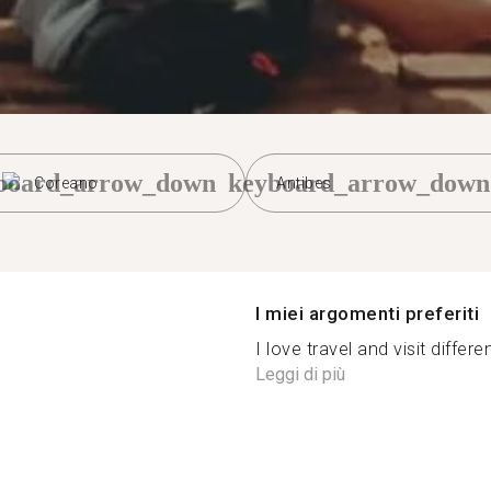
board_arrow_down
keyboard_arrow_down
Coreano
Antibes
I miei argomenti preferiti
I love travel and visit differe
Leggi di più