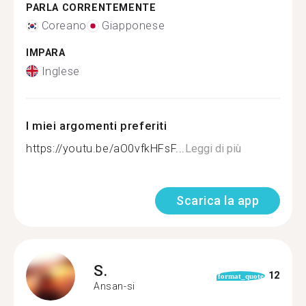
PARLA CORRENTEMENTE
Coreano
Giapponese
IMPARA
Inglese
I miei argomenti preferiti
https://youtu.be/aO0vfkHFsF...
Leggi di più
Scarica la app
S.
12
format_quote
Ansan-si