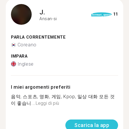
J.
11
format_quote
Ansan-si
PARLA CORRENTEMENTE
Coreano
IMPARA
Inglese
I miei argomenti preferiti
음악, 스포츠, 영화, 게임, Kpop, 일상 대화 모든 것
이 좋습니...
Leggi di più
Scarica la app