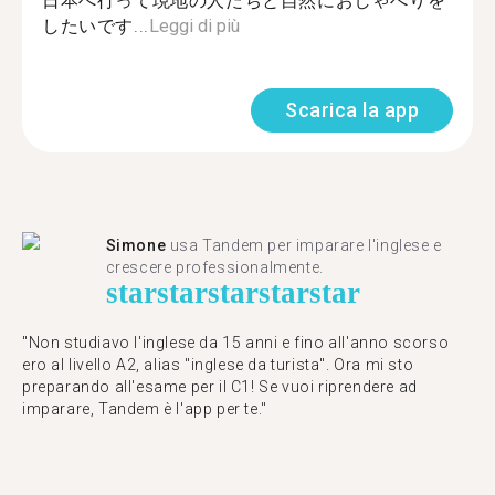
日本へ行って現地の人たちと自然におしゃべりを
したいです...
Leggi di più
Scarica la app
Simone
usa Tandem per imparare l'inglese e
crescere professionalmente.
star
star
star
star
star
"Non studiavo l'inglese da 15 anni e fino all'anno scorso
ero al livello A2, alias "inglese da turista". Ora mi sto
preparando all'esame per il C1! Se vuoi riprendere ad
imparare, Tandem è l'app per te."