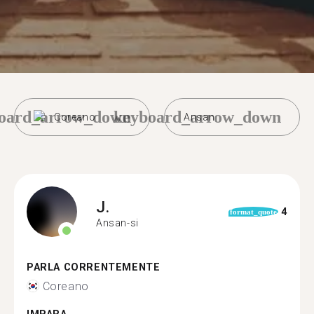
oard_arrow_down
keyboard_arrow_down
Coreano
Ansan
J.
4
format_quote
Ansan-si
PARLA CORRENTEMENTE
Coreano