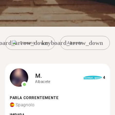
oard_arrow_down
keyboard_arrow_down
Coreano
Albacete
M.
4
format_quote
Albacete
PARLA CORRENTEMENTE
Spagnolo