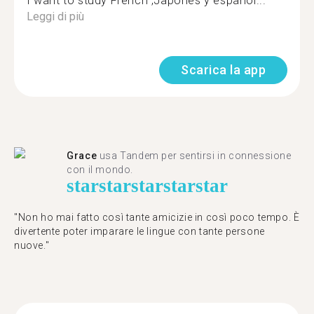
I want to study French ,Japones y español...
Leggi di più
Scarica la app
Grace
usa Tandem per sentirsi in connessione
con il mondo.
star
star
star
star
star
"Non ho mai fatto così tante amicizie in così poco tempo. È
divertente poter imparare le lingue con tante persone
nuove."