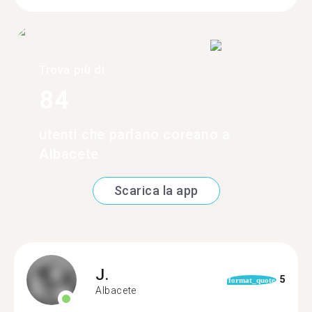
Trova più di
84
utenti che parlano coreano a
Albacete
Scarica la app
J.
5
format_quote
Albacete