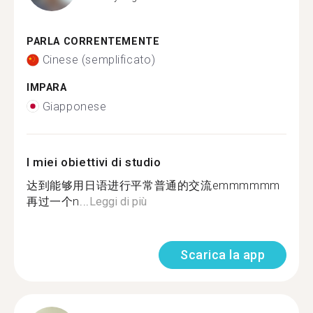
PARLA CORRENTEMENTE
Cinese (semplificato)
IMPARA
Giapponese
I miei obiettivi di studio
达到能够用日语进行平常普通的交流emmmmmm
再过一个n...
Leggi di più
Scarica la app