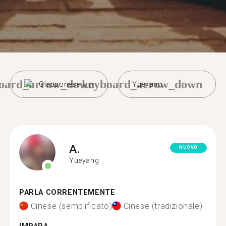
oard_arrow_down
keyboard_arrow_down
Giapponese
Yueyang
A.
NUOVO
Yueyang
PARLA CORRENTEMENTE
Cinese (semplificato)
Cinese (tradizionale)