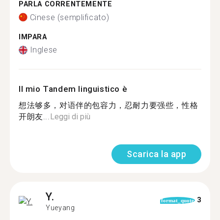
PARLA CORRENTEMENTE
Cinese (semplificato)
IMPARA
Inglese
Il mio Tandem linguistico è
想法够多，对语伴的包容力，忍耐力要强些，性格
开朗友...
Leggi di più
Scarica la app
Y.
3
format_quote
Yueyang