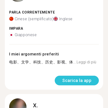
PARLA CORRENTEMENTE
Cinese (semplificato)
Inglese
IMPARA
Giapponese
I miei argomenti preferiti
电影、文学、科技、历史、影视、体...
Leggi di più
Scarica la app
X.