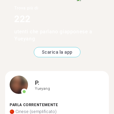
Trova più di
222
utenti che parlano giapponese a
Yueyang
Scarica la app
P.
Yueyang
PARLA CORRENTEMENTE
Cinese (semplificato)