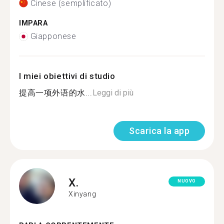
Cinese (semplificato)
IMPARA
Giapponese
I miei obiettivi di studio
提高一项外语的水...
Leggi di più
Scarica la app
X.
NUOVO
Xinyang