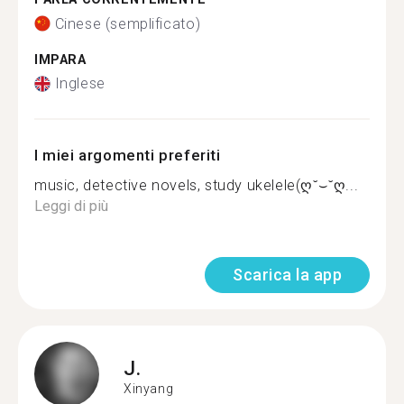
Cinese (semplificato)
IMPARA
Inglese
I miei argomenti preferiti
music, detective novels, study ukelele(ღ˘⌣˘ღ...
Leggi di più
Scarica la app
J.
Xinyang