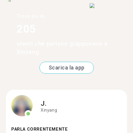
Trova più di
205
utenti che parlano giapponese a
Xinyang
Scarica la app
J.
Xinyang
PARLA CORRENTEMENTE