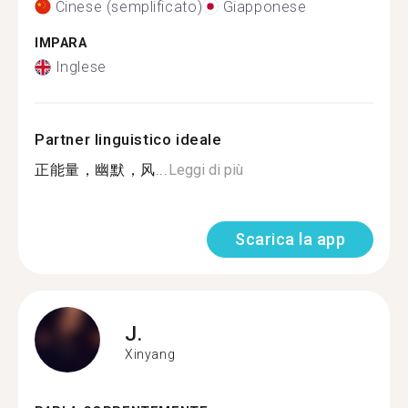
Cinese (semplificato)
Giapponese
IMPARA
Inglese
Partner linguistico ideale
正能量，幽默，风...
Leggi di più
Scarica la app
J.
Xinyang