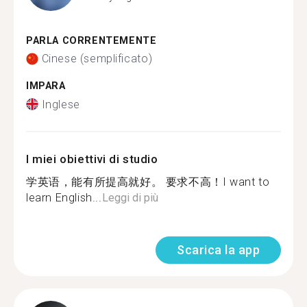
PARLA CORRENTEMENTE
Cinese (semplificato)
IMPARA
Inglese
I miei obiettivi di studio
学英语，能有所提高就好。 要求不高！I want to
learn English...
Leggi di più
Scarica la app