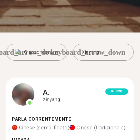
oard_arrow_down
keyboard_arrow_down
Giapponese
Xinyang
A.
NUOVO
Xinyang
PARLA CORRENTEMENTE
Cinese (semplificato)
Cinese (tradizionale)