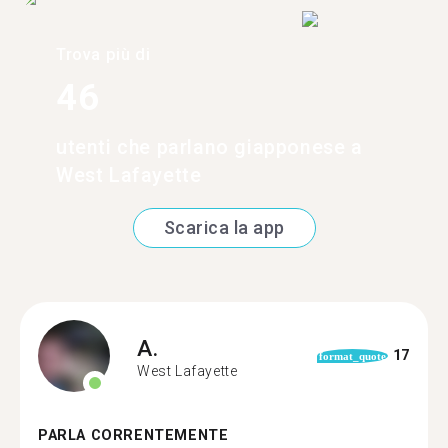
Trova più di
46
utenti che parlano giapponese a
West Lafayette
Scarica la app
A.
17
format_quote
West Lafayette
PARLA CORRENTEMENTE