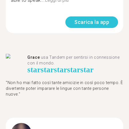
able to speak...
Leggi di più
Scarica la app
Grace
usa Tandem per sentirsi in connessione
con il mondo.
star
star
star
star
star
"Non ho mai fatto così tante amicizie in così poco tempo. È
divertente poter imparare le lingue con tante persone
nuove."