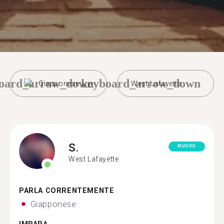
oard_arrow_down
keyboard_arrow_down
Giapponese
West Lafayette
S.
NUOVO
West Lafayette
PARLA CORRENTEMENTE
Giapponese